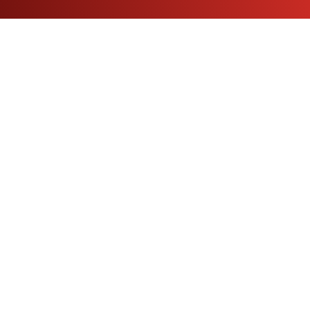
Engenharia, segurança e inovação em soluções
hidráulicas. Compromisso com qualidade, normas e a
proteção de vidas e patrimônios.
Informações de Contato
(11) 2062-9400
hm@hm.ind.br
Atendimento online:
Segunda a sexta das 9h às 17h