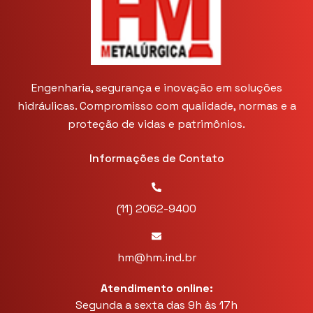
Saiba mais sobre esguicho regulável
para mangueira de incêndio
Saiba Mais