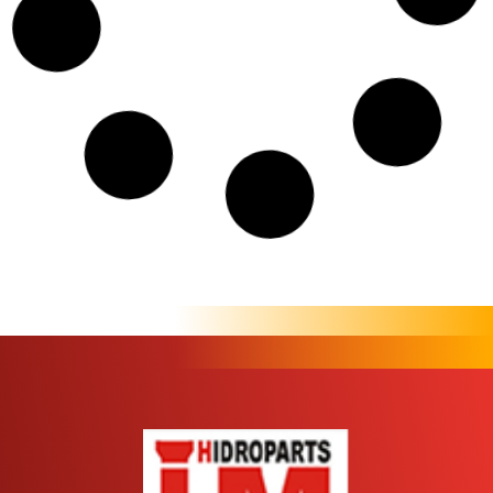
Válvula de Retenção e Alarme (VRA):
como funciona em redes de
sprinklers
Saiba Mais