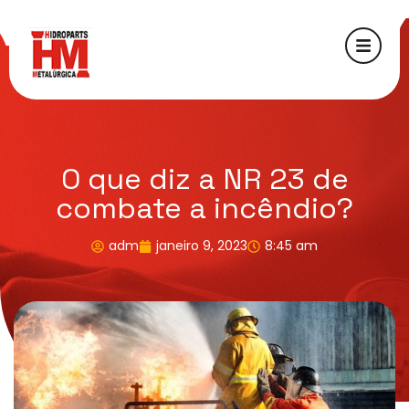
O que diz a NR 23 de
combate a incêndio?
adm
janeiro 9, 2023
8:45 am